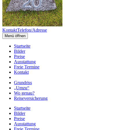
Kontakt
Telefon/Adresse
Menü öffnen
Startseite
Bilder
Preise
Ausstattung
Freie Termine
Kontakt
Grundriss
„Umzu“
Wo genau?
Reiseversicherung
Startseite
Bilder
Preise
Ausstattung
Freie Termine