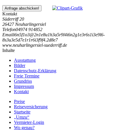
Anfrage abschicken!
Kontakt
Süderriff 20
26427 Neuharlingersiel
Telefon
04974 914852
Email
i
6
n
5
f
1
o
3
@
2
n
1
e
8
u
1
h
3
a
5
r
9
l
4
i
6
n
2
g
1
e
3
r
6
s
1
i
3
e
9
l
6
-
8
s
3
u
3
e
5
d
7
e
1
r
1
r
6
i
3
f
9
f
4
.
2
d
8
e
7
www.neuharlingersiel-suederriff.de
Inhalte
Ausstattung
Bilder
Datenschutz-Erklärung
Freie Termine
Grundriss
Impressum
Kontakt
Preise
Reiseversicherung
Startseite
„Umzu“
Vermieter-Login
Wo genau?