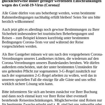
glücklicherweise immer geringer werdenden Einschränkungen
wegen des Covid-19-Virus (Corona)!
Alle Gäste dürfen von uns beherbergt werden, wenn bestimmte
Rahmenbedingungen nachhaltig erfüllt bleiben! Seien Sie uns bitte
herzlich willkommen!
Auch jetzt gibt es allerdings noch gewisse Bestimmungen zu Ihrer
Sicherheit insbesondere bei touristischen Beherbergungen und
Reisen – zum Beispiel können kurzfristig unter bestimmten
Bedingungen Corona-Tests vor und während der Reise
vorgeschrieben werden.
Als Ihre Gastgeber müssen wir uns nach den vorgegebenen Corona-
Verordnungen unseres Landkreises richten, die wiederum auf den
Corona-Verordnungen unseres Bundeslandes beruhen. Wir dürfen
außerdem entscheiden, statt der unter bestimmten Umständen für
uns geltenden Pflicht zur sogenannten 3-G-Regel zusätzlich nur
nach der sogenannten 2-G-Regel arbeiten zu wollen, weil das in
unserem speziellen Fall die einzige für alle Gäste und uns selbst
wirklich sichere Lösung sein kann.
Bitte informieren Sie sich am besten zunächst vor Ihrer Buchung
und dann noch einmal kurz vor Ihrer Reise über eventuell
bestehende Reiseeinschränkungen. Möglicherweise sind Reisen nur
für bestimmte Zwecke erlaubt und z. B. sind bei uns zeitweilig oder