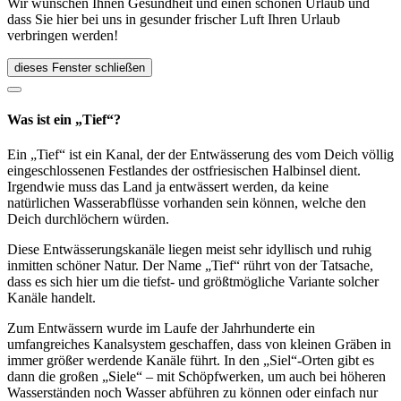
Wir wünschen Ihnen Gesundheit und einen schönen Urlaub und
dass Sie hier bei uns in gesunder frischer Luft Ihren Urlaub
verbringen werden!
dieses Fenster schließen
Was ist ein „Tief“?
Ein „Tief“ ist ein Kanal, der der Entwässerung des vom Deich völlig
eingeschlossenen Festlandes der ostfriesischen Halbinsel dient.
Irgendwie muss das Land ja entwässert werden, da keine
natürlichen Wasserabflüsse vorhanden sein können, welche den
Deich durchlöchern würden.
Diese Entwässerungskanäle liegen meist sehr idyllisch und ruhig
inmitten schöner Natur. Der Name „Tief“ rührt von der Tatsache,
dass es sich hier um die tiefst- und größtmögliche Variante solcher
Kanäle handelt.
Zum Entwässern wurde im Laufe der Jahrhunderte ein
umfangreiches Kanalsystem geschaffen, dass von kleinen Gräben in
immer größer werdende Kanäle führt. In den „Siel“-Orten gibt es
dann die großen „Siele“ – mit Schöpfwerken, um auch bei höheren
Wasserständen noch Wasser abführen zu können oder einfach nur