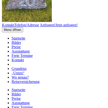
Kontakt
Telefon/Adresse
Anfragen!
Jetzt anfragen!
Menü öffnen
Startseite
Bilder
Preise
Ausstattung
Freie Termine
Kontakt
Grundriss
„Umzu“
Wo genau?
Reiseversicherung
Startseite
Bilder
Preise
Ausstattung
Freie Termine