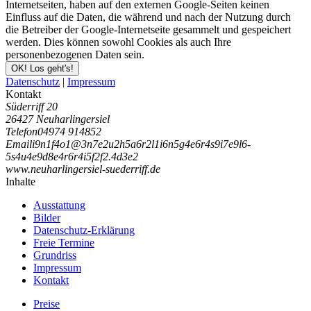
Internetseiten, haben auf den externen Google-Seiten keinen
Einfluss auf die Daten, die während und nach der Nutzung durch
die Betreiber der Google-Internetseite gesammelt und gespeichert
werden. Dies können sowohl Cookies als auch Ihre
personenbezogenen Daten sein.
OK! Los geht's!
Datenschutz
|
Impressum
Kontakt
Süderriff 20
26427 Neuharlingersiel
Telefon
04974 914852
Email
i
9
n
1
f
4
o
1
@
3
n
7
e
2
u
2
h
5
a
6
r
2
l
1
i
6
n
5
g
4
e
6
r
4
s
9
i
7
e
9
l
6
-
5
s
4
u
4
e
9
d
8
e
4
r
6
r
4
i
5
f
2
f
2
.
4
d
3
e
2
www.neuharlingersiel-suederriff.de
Inhalte
Ausstattung
Bilder
Datenschutz-Erklärung
Freie Termine
Grundriss
Impressum
Kontakt
Preise